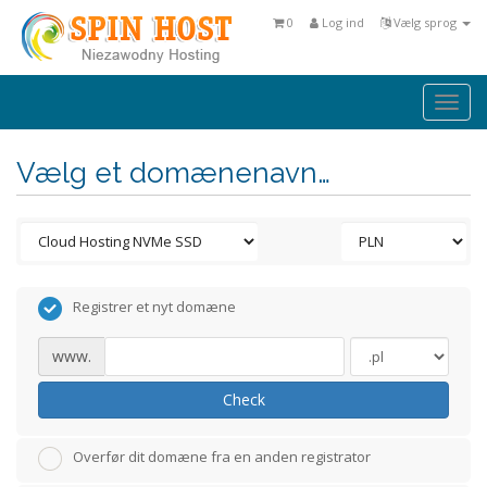
0
Log ind
Vælg sprog
Togg
navi
Vælg et domænenavn…
Registrer et nyt domæne
www.
Check
Overfør dit domæne fra en anden registrator