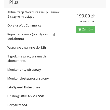
Plus
Aktualizacja WordPressa i pluginów
199.00 zł
2 razy w miesiącu
miesięcznie
Opieka WooCommerce
Zamów
Kopia zapasowa (poczty i strony)
codzienna
Wsparcie awaryjne do
12h
1 godzina
pracy w ramach
abonamentu
Monitor
antywirusowy
Monitor
dostępności strony
LiteSpeed Enterprise
Hosting
50GB NVMe SSD
Certyfikat
SSL