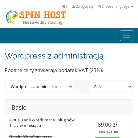
0
Zaloguj się
Choose language
Togg
navi
Wordpress z administracją
Podane ceny zawierają podatek VAT (23%).
Basic
Aktualizacja WordPressa i pluginów
89.00 zł
1 raz w miesiącu
miesięcznie
Opieka WooCommerce