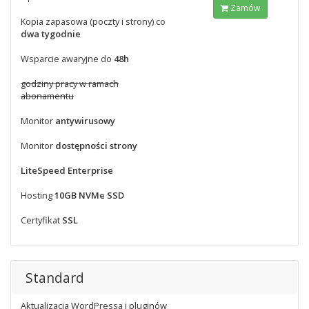
Zamów
Kopia zapasowa (poczty i strony) co
dwa tygodnie
Wsparcie awaryjne do
48h
godziny pracy w ramach
abonamentu
Monitor
antywirusowy
Monitor
dostępności strony
LiteSpeed Enterprise
Hosting
10GB NVMe SSD
Certyfikat
SSL
Standard
Aktualizacja WordPressa i pluginów