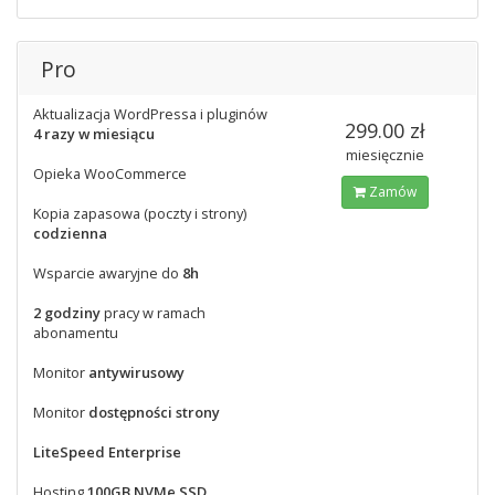
Pro
Aktualizacja WordPressa i pluginów
299.00 zł
4 razy w miesiącu
miesięcznie
Opieka WooCommerce
Zamów
Kopia zapasowa (poczty i strony)
codzienna
Wsparcie awaryjne do
8h
2 godziny
pracy w ramach
abonamentu
Monitor
antywirusowy
Monitor
dostępności strony
LiteSpeed Enterprise
Hosting
100GB NVMe SSD