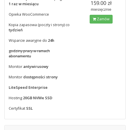
159.00 zł
1 raz w miesiącu
miesięcznie
Opieka WooCommerce
Zamów
Kopia zapasowa (poczty i strony) co
tydzień
Wsparcie awaryjne do
24h
godziny pracy w ramach
abonamentu
Monitor
antywirusowy
Monitor
dostępności strony
LiteSpeed Enterprise
Hosting
20GB NVMe SSD
Certyfikat
SSL