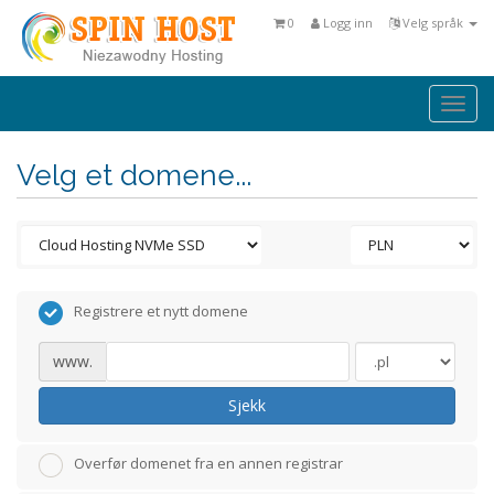
0
Logg inn
Velg språk
Togg
navi
Velg et domene...
Registrere et nytt domene
www.
Sjekk
Overfør domenet fra en annen registrar