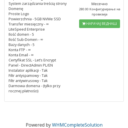
System zarządzania treścią strony
Месечно
Domenę
280.00 Конфигурирање на
Proste Logo
провизија
Powierzchnia - 5GB NVMe SSD
НАРАЧАЈ ВЕДНАШ
Transfer miesięczny - ∞
LiteSpeed Enterprise
Ilość domen - 5
Ilość Sub-Domen - ∞
Bazy danych - 5
Konta FTP - ∞
Konta Email - ∞
Certyfikat SSL - Let’s Encrypt
Panel - DirectAdmin PL/EN
Instalator aplikacji - Tak
Filtr antyspamowy - Tak
Filtr antywirusowy - Tak
Darmowa domena - (tylko przy
rocznej płatności)
Powered by
WHMCompleteSolution