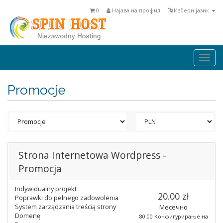
0
Најава на профил
Избери јазик
Togg
navi
Promocje
Strona Internetowa Wordpress -
Promocja
Indywidualny projekt
20.00 zł
Poprawki do pełnego zadowolenia
System zarządzania treścią strony
Месечно
Domenę
80.00 Конфигурирање на