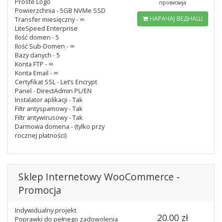
Proste Logo
провизија
Powierzchnia - 5GB NVMe SSD
НАРАЧАЈ ВЕДНАШ
Transfer miesięczny - ∞
LiteSpeed Enterprise
Ilość domen - 5
Ilość Sub-Domen - ∞
Bazy danych - 5
Konta FTP - ∞
Konta Email - ∞
Certyfikat SSL - Let’s Encrypt
Panel - DirectAdmin PL/EN
Instalator aplikacji - Tak
Filtr antyspamowy - Tak
Filtr antywirusowy - Tak
Darmowa domena - (tylko przy
rocznej płatności)
Sklep Internetowy WooCommerce -
Promocja
Indywidualny projekt
20.00 zł
Poprawki do pełnego zadowolenia