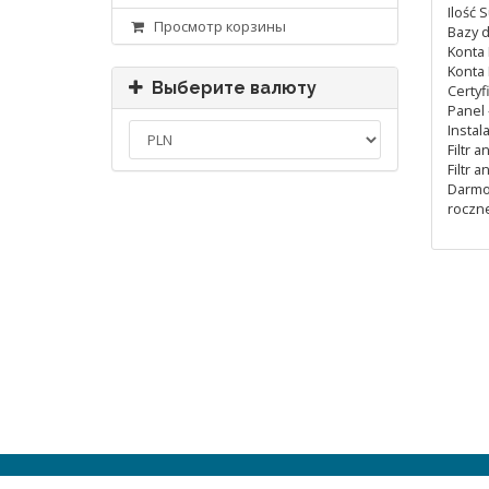
Ilość 
Просмотр корзины
Bazy d
Konta 
Konta 
Выберите валюту
Certyf
Panel 
Instala
Filtr 
Filtr 
Darmo
roczne