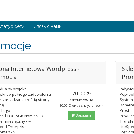
Статус сети
Связь с нами
omocje
ona Internetowa Wordpress -
Skl
omocja
Pro
dualny projekt
Indywid
20.00 zł
wki do pełnego zadowolenia
Poprawk
 zarządzania treścią strony
System 
ежемесячно
nę
Domen
80.00 Стоимость установки
e Logo
Proste 
Заказать
rzchnia - 5GB NVMe SSD
Powierz
er miesięczny - ∞
Transfe
eed Enterprise
LiteSpe
domen - 5
Ilość do