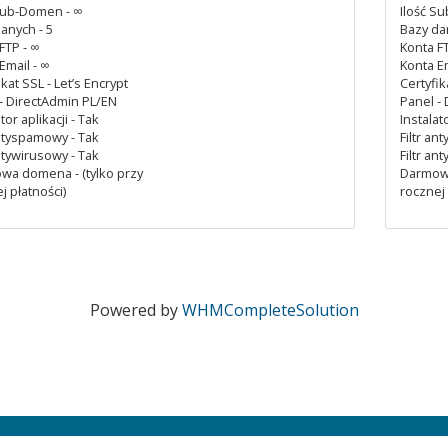
Sub-Domen - ∞
Ilość S
anych - 5
Bazy da
FTP - ∞
Konta FT
Email - ∞
Konta Em
ikat SSL - Let’s Encrypt
Certyfik
- DirectAdmin PL/EN
Panel -
tor aplikacji - Tak
Instalato
antyspamowy - Tak
Filtr an
antywirusowy - Tak
Filtr an
wa domena - (tylko przy
Darmowa
j płatności)
rocznej 
Powered by
WHMCompleteSolution