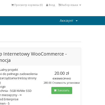
Просмотр корзины (
0
)
Вход
Выбор языка
Аккаунт
ep Internetowy WooCommerce -
mocja
ualny projekt
20.00 zł
i do pełnego zadowolenia
zarządzania treścią strony
ежемесячно
ę
280.00 Стоимость установки
Logo
Заказать
chnia - 5GB NVMe SSD
r miesięczny - ∞
ed Enterprise
men - 5