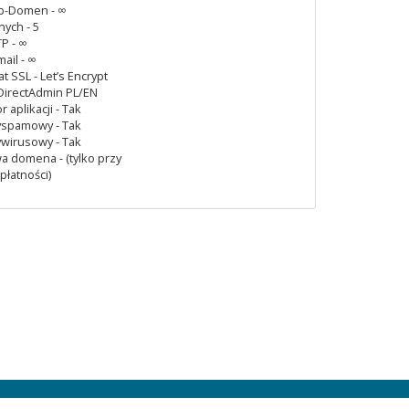
ub-Domen - ∞
nych - 5
P - ∞
ail - ∞
at SSL - Let’s Encrypt
 DirectAdmin PL/EN
r aplikacji - Tak
tyspamowy - Tak
tywirusowy - Tak
 domena - (tylko przy
płatności)