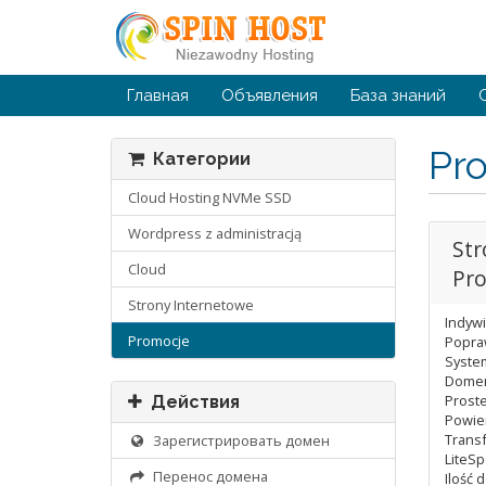
Главная
Объявления
База знаний
Pr
Категории
Cloud Hosting NVMe SSD
Wordpress z administracją
Str
Cloud
Pr
Strony Internetowe
Indywi
Promocje
Popra
System
Dome
Prost
Действия
Powie
Transf
Зарегистрировать домен
LiteSp
Перенос домена
Ilość 