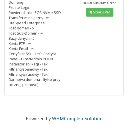
Domenę
280.00 Kurulum Ücreti
Proste Logo
Sipariş Ver
Powierzchnia - 5GB NVMe SSD
Transfer miesięczny - ∞
LiteSpeed Enterprise
Ilość domen - 5
Ilość Sub-Domen - ∞
Bazy danych - 5
Konta FTP - ∞
Konta Email - ∞
Certyfikat SSL - Let’s Encrypt
Panel - DirectAdmin PL/EN
Instalator aplikacji - Tak
Filtr antyspamowy - Tak
Filtr antywirusowy - Tak
Darmowa domena - (tylko przy
rocznej płatności)
Powered by
WHMCompleteSolution