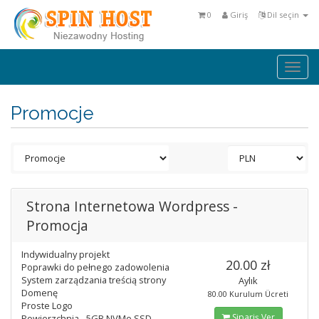
0
Giriş
Dil seçin
Togg
navi
Promocje
Strona Internetowa Wordpress -
Promocja
Indywidualny projekt
20.00 zł
Poprawki do pełnego zadowolenia
System zarządzania treścią strony
Aylık
Domenę
80.00 Kurulum Ücreti
Proste Logo
Sipariş Ver
Powierzchnia - 5GB NVMe SSD