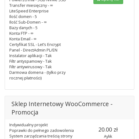
Transfer miesięczny - ∞
LiteSpeed Enterprise
Ilość domen - 5
Ilość Sub-Domen - ∞
Bazy danych - 5
Konta FTP - ∞
Konta Email - ∞
Certyfikat SSL - Let’s Encrypt
Panel - DirectAdmin PL/EN
Instalator aplikacji - Tak
Filtr antyspamowy - Tak
Filtr antywirusowy - Tak
Darmowa domena - (tylko przy
rocznej płatności)
Sklep Internetowy WooCommerce -
Promocja
Indywidualny projekt
20.00 zł
Poprawki do pełnego zadowolenia
System zarządzania treścią strony
Aylık